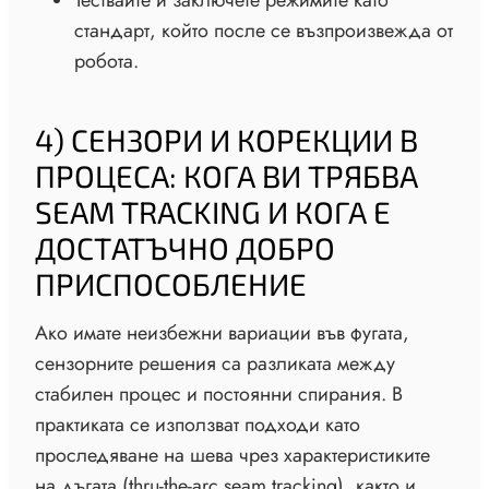
Тествайте и заключете режимите като
стандарт, който после се възпроизвежда от
робота.
4) СЕНЗОРИ И КОРЕКЦИИ В
ПРОЦЕСА: КОГА ВИ ТРЯБВА
SEAM TRACKING И КОГА Е
ДОСТАТЪЧНО ДОБРО
ПРИСПОСОБЛЕНИЕ
Ако имате неизбежни вариации във фугата,
сензорните решения са разликата между
стабилен процес и постоянни спирания. В
практиката се използват подходи като
проследяване на шева чрез характеристиките
на дъгата (thru-the-arc seam tracking), както и