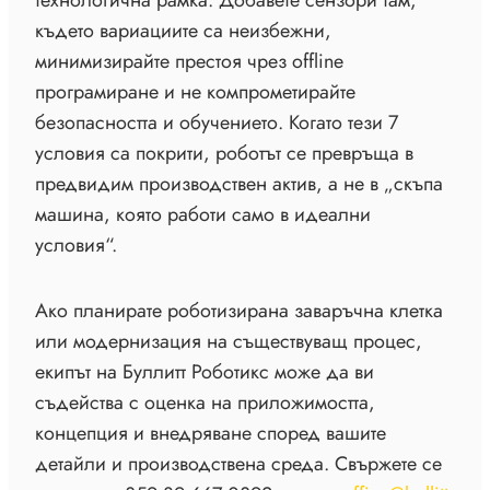
технологична рамка. Добавете сензори там,
където вариациите са неизбежни,
минимизирайте престоя чрез offline
програмиране и не компрометирайте
безопасността и обучението. Когато тези 7
условия са покрити, роботът се превръща в
предвидим производствен актив, а не в „скъпа
машина, която работи само в идеални
условия“.
Ако планирате роботизирана заваръчна клетка
или модернизация на съществуващ процес,
екипът на Буллитт Роботикс може да ви
съдейства с оценка на приложимостта,
концепция и внедряване според вашите
детайли и производствена среда. Свържете се