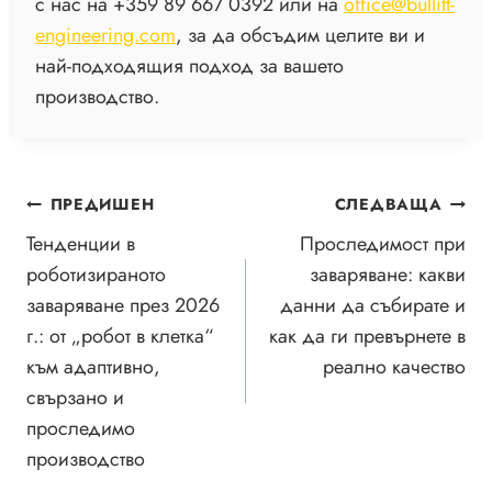
с нас на +359 89 667 0392 или на
office@bullitt-
engineering.com
, за да обсъдим целите ви и
най-подходящия подход за вашето
производство.
НАВИГАЦИЯ
ПРЕДИШЕН
СЛЕДВАЩА
Тенденции в
Проследимост при
роботизираното
заваряване: какви
заваряване през 2026
данни да събирате и
г.: от „робот в клетка“
как да ги превърнете в
към адаптивно,
реално качество
свързано и
проследимо
производство